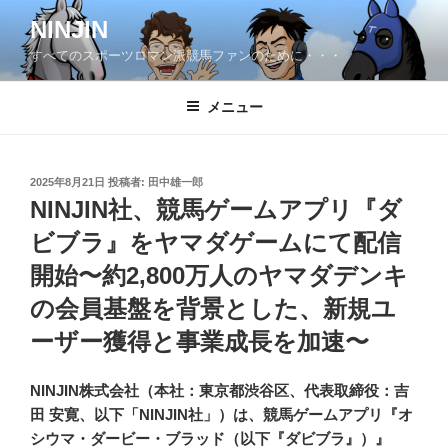
コ
NINJIN
ン
すべてのスポーツロマン派競馬ファンのために・・・
テ
ン
ツ
メニュー
へ
ス
キ
投
2025年8月21日
投稿者:
田中雄一郎
稿
ッ
NINJIN社、競馬ゲームアプリ『ダ
日:
プ
ビブラ』をヤマダゲームにて配信
開始〜約2,800万人のヤマダデンキ
の会員基盤を背景とした、新規ユ
ーザー獲得と事業成長を加速〜
NINJIN株式会社（本社：東京都渋谷区、代表取締役：吉
田 安寛、以下「NINJIN社」）は、競馬ゲームアプリ『オ
シウマ・ダービー・ブラッド（以下『ダビブラ』）』