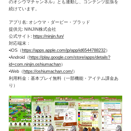
のオシウマチャンネル』とも連動し、コンテンツ拡張を
続けています。
アプリ名: オシウマ・ダービー・ブラッド
提供元: NINJIN株式会社
公式サイト:
https://ninjin.fun/
対応端末：
•iOS（
https://apps.apple.com/jp/app/id6544788232
）
•Android（
https://play.google.com/store/apps/details?
id=com.ninjin.oshiumachan
）
•Web（
https://oshiumachan.com/
）
利用料金：基本プレイ無料（一部機能・アイテム課金あ
り）