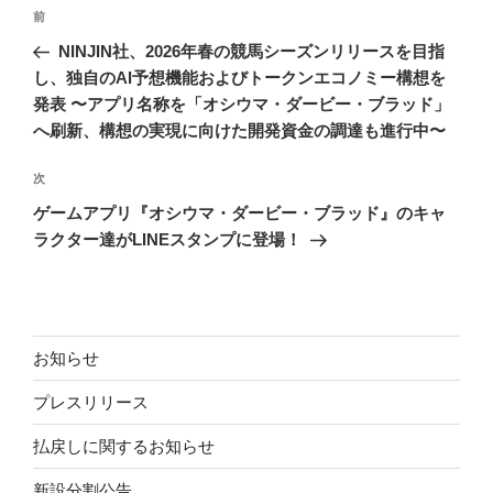
投
前
前
稿
の
NINJIN社、2026年春の競馬シーズンリリースを目指
ナ
投
し、独自のAI予想機能およびトークンエコノミー構想を
ビ
稿
発表 〜アプリ名称を「オシウマ・ダービー・ブラッド」
ゲ
へ刷新、構想の実現に向けた開発資金の調達も進行中〜
ー
次
次
シ
の
ゲームアプリ『オシウマ・ダービー・ブラッド』のキャ
ョ
投
ラクター達がLINEスタンプに登場！
ン
稿
お知らせ
プレスリリース
払戻しに関するお知らせ
新設分割公告