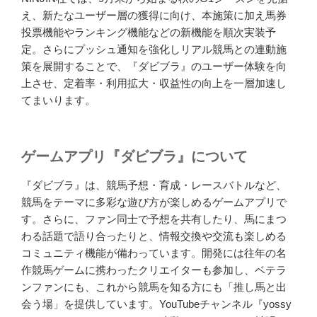
え、新たなユーザー層の獲得に向け、本施策に加え馬券
投票機能やランキング機能などの新機能を順次実装予
定。さらにプッシュ通知を強化しリアル競馬との連動施
策を展開することで、『ダビブラ』のユーザー体験を向
上させ、定着率・利用拡大・収益性の向上を一層加速し
てまいります。
ゲームアプリ『ダビブラ』について
『ダビブラ』は、競馬予想・育成・レースバトルなど、
競馬をテーマに多彩な遊び方が楽しめるゲームアプリで
す。さらに、ファン同士で予想を共有したり、馬にまつ
わる話題で語り合ったりと、情報交換や交流も楽しめる
コミュニティ機能が備わっています。開発には往年の名
作競馬ゲームに携わったクリエイターも参加し、ベテラ
ンファンにも、これから競馬を知る方にも「推し馬と出
会う場」を提供しています。YouTubeチャンネル『yossy