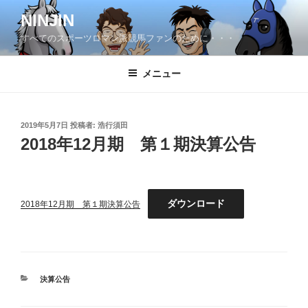
コ
NINJIN
ン
すべてのスポーツロマン派競馬ファンのために・・・
テ
ン
ツ
メニュー
へ
ス
キ
投
2019年5月7日
投稿者:
浩行須田
稿
ッ
2018年12月期 第１期決算公告
日:
プ
ダウンロード
2018年12月期 第１期決算公告
カ
決算公告
テ
ゴ