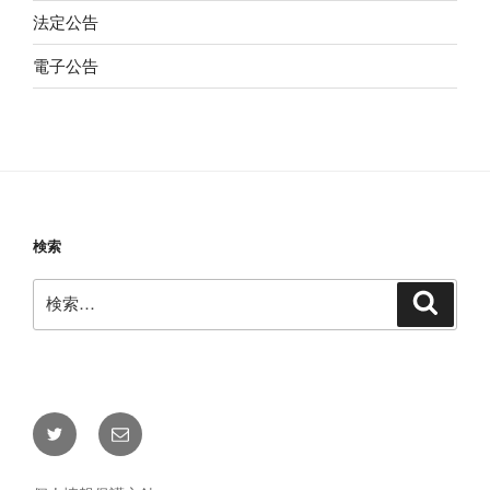
法定公告
電子公告
検索
検
検
索
索:
X（旧
メ
Twitter）
ー
ル