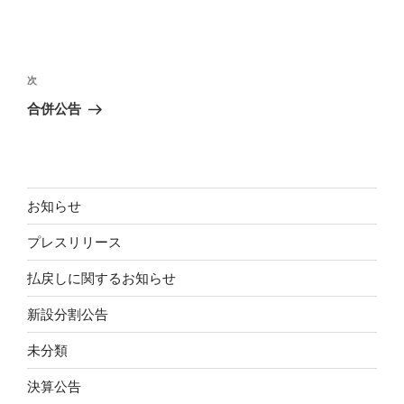
リ
ー
投
稿
次
次
ナ
の
合併公告
ビ
投
稿
ゲ
ー
シ
お知らせ
ョ
プレスリリース
ン
払戻しに関するお知らせ
新設分割公告
未分類
決算公告